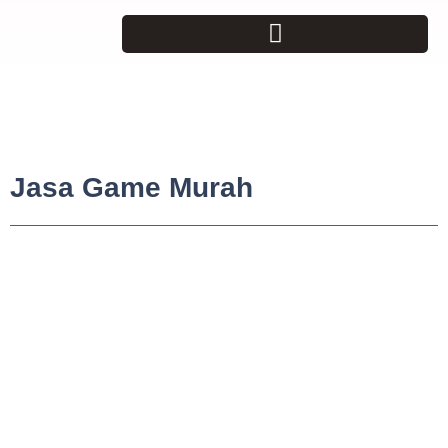
Jasa Game Murah
Indonesia Belajar – Cara Menghapus
Baris atau Kolom di CorelDRAW
March 13, 2017
-
No Comments
Selain menyisipkan baris atau kolom, IBers juga dapat menghapus baris
atau kolom. Langkah untuk menghapus baris atau kolom pada tabel...