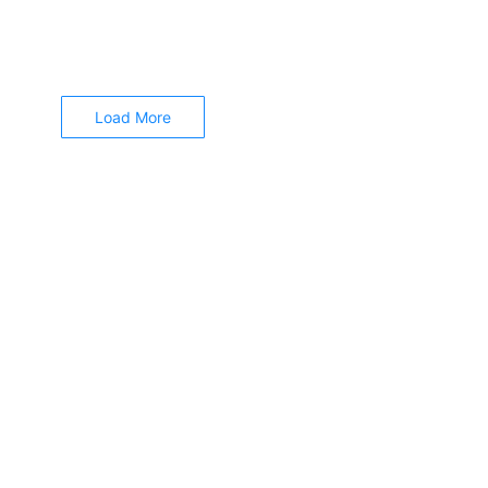
ers bagaimana cara menyisipkan nomor halaman pada dokumen yang aktif....
Load More