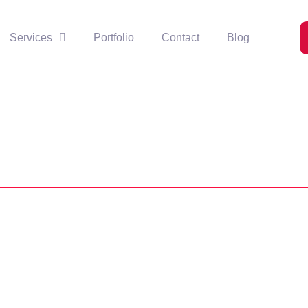
Services
Portfolio
Contact
Blog
Baris atau Kolom di CorelDRAW
au kolom. Langkah untuk menghapus baris atau kolom pada tabel...