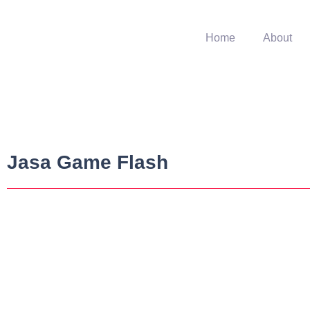
Home
About
Jasa Game Flash
Indonesia Belajar – Cara Menghapus 
March 13, 2017
-
No Comments
Selain menyisipkan baris atau kolom, IBers juga dapat menghapus baris at
Read More