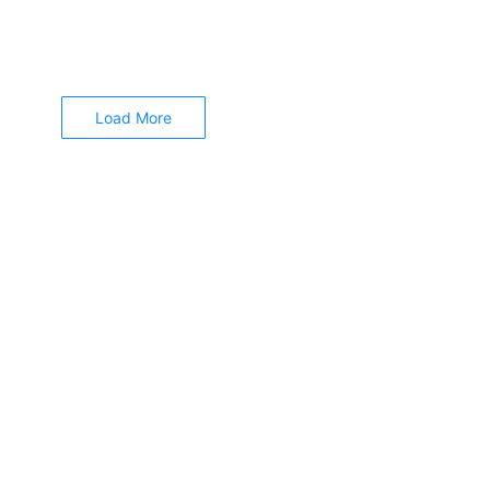
. Langkah untuk memecah atau membagi sel adalah : 1....
Load More