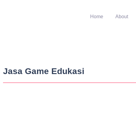
Home
About
Jasa Game Edukasi
Indonesia Belajar – Cara Membuat Tek
May 3, 2017
-
No Comments
Anda dapat mengetik teks paragraf di dalam sebuah objek, sehingga teks te
Read More