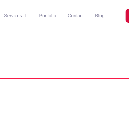
Services
Portfolio
Contact
Blog
s pada Path atau Alur di CorelDRAW
rsebut akan mengikuti bentuk objek. langkah untuk mengetik teks...