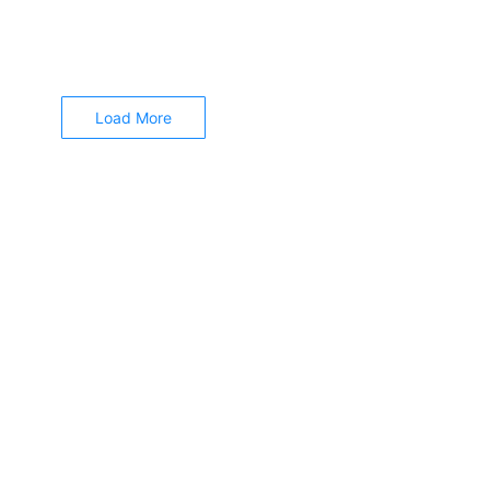
 rata kiri atas. Agar teks lebih tampak rapi di...
Load More