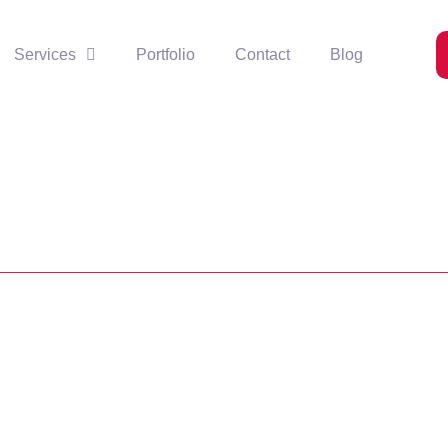
Services
Portfolio
Contact
Blog
s pada Path atau Alur di CorelDRAW
rsebut akan mengikuti bentuk objek. langkah untuk mengetik teks...