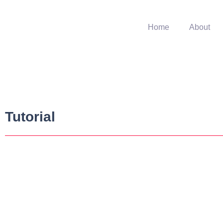
Home
About
Tutorial
Indonesia Belajar – Cara Membuat Tek
May 3, 2017
-
No Comments
Anda dapat mengetik teks paragraf di dalam sebuah objek, sehingga teks te
Read More